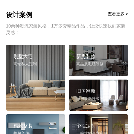
设计案例
查看更多 >
10余种潮流家装风格，1万多套精品作品，让您快速找到家装
灵感！
别墅大宅
新房装修
高端私人定制
高品质毛坯装修
旧房翻新
旧房焕新升级改造
精致整装
个性定制
拎包入住
一站式解决方案