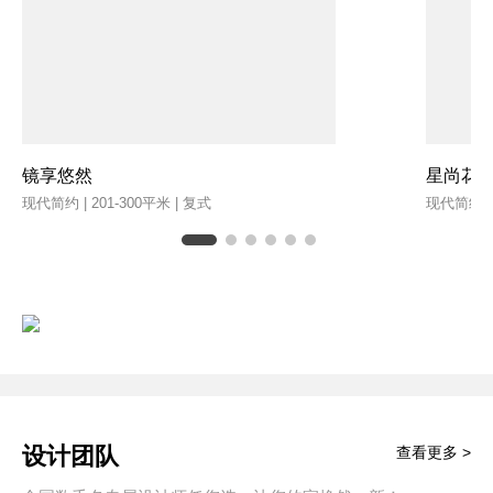
镜享悠然
星尚花
现代简约 | 201-300平米 | 复式
现代简约 | 
设计团队
查看更多 >