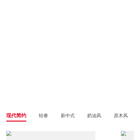
别墅大宅
新房装修
高端私人定制
高品质毛坯装修
旧房翻新
旧房焕新升级改造
精致整装
个性定制
拎包入住
一站式解决方案
现代简约
轻奢
新中式
奶油风
原木风