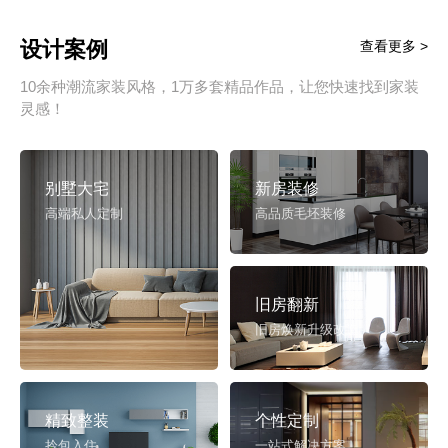
设计案例
查看更多 >
10余种潮流家装风格，1万多套精品作品，让您快速找到家装
灵感！
别墅大宅
新房装修
高端私人定制
高品质毛坯装修
旧房翻新
旧房焕新升级改造
精致整装
个性定制
拎包入住
一站式解决方案