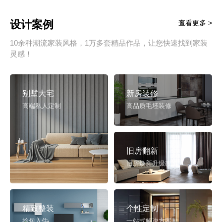
设计案例
查看更多 >
10余种潮流家装风格，1万多套精品作品，让您快速找到家装
灵感！
别墅大宅
新房装修
高端私人定制
高品质毛坯装修
旧房翻新
旧房焕新升级改造
精致整装
个性定制
拎包入住
一站式解决方案