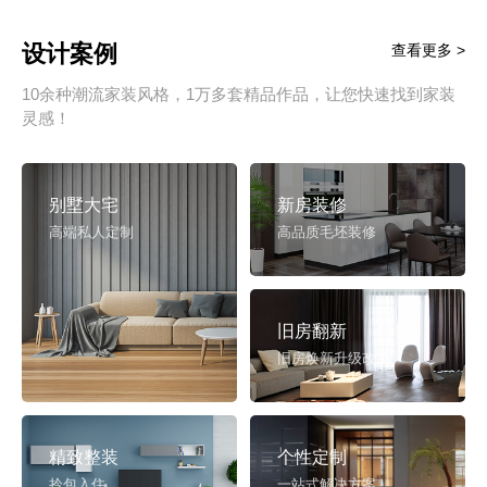
设计案例
查看更多 >
10余种潮流家装风格，1万多套精品作品，让您快速找到家装
灵感！
别墅大宅
新房装修
高端私人定制
高品质毛坯装修
旧房翻新
旧房焕新升级改造
精致整装
个性定制
拎包入住
一站式解决方案