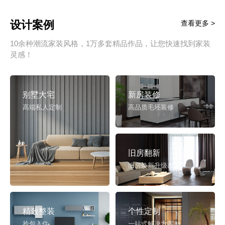
设计案例
查看更多 >
10余种潮流家装风格，1万多套精品作品，让您快速找到家装
灵感！
别墅大宅
新房装修
高端私人定制
高品质毛坯装修
旧房翻新
旧房焕新升级改造
精致整装
个性定制
拎包入住
一站式解决方案